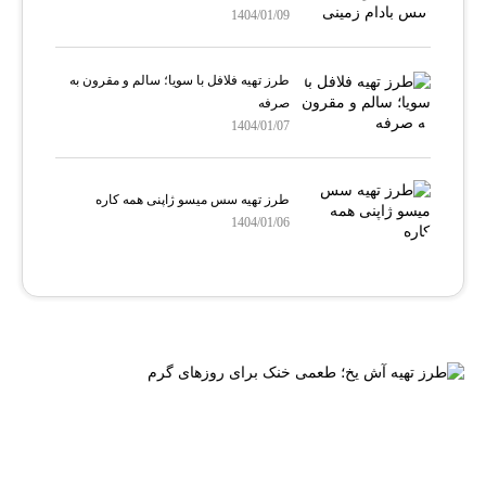
1404/01/09
طرز تهیه فلافل با سویا؛ سالم و مقرون‌ به
صرفه
1404/01/07
طرز تهیه سس میسو ژاپنی همه کاره
1404/01/06