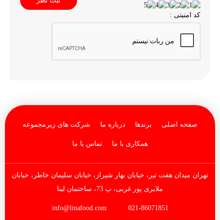
ثبت نظر
کد امنیتی :
صفحه اصلی
برندها
درباره ما
شرکت های زیرمجموعه
همکاری با ما
تماس با ما
تهران میدان هفت تیر، خیابان بهار شیراز، خیابان سلیمان خاطر، خیابان
ملایری پور غربی، پ 73، ساختمان لینا
info@linafood.com
021-86071851