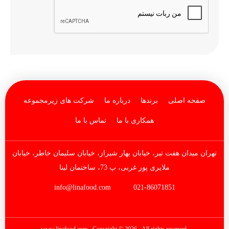
صفحه اصلی
برندها
درباره ما
شرکت های زیرمجموعه
همکاری با ما
تماس با ما
تهران میدان هفت تیر، خیابان بهار شیراز، خیابان سلیمان خاطر، خیابان
ملایری پور غربی، پ 73، ساختمان لینا
info@linafood.com
021-86071851