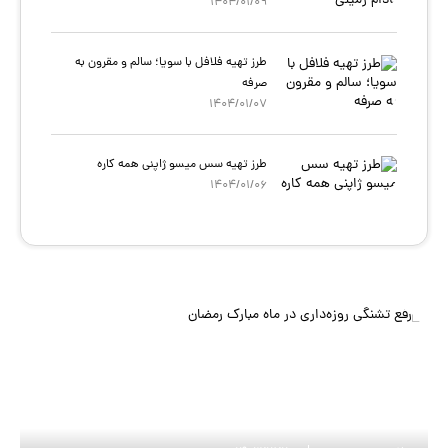
1404/01/09
طرز تهیه فلافل با سویا؛ سالم و مقرون‌ به
صرفه
1404/01/07
طرز تهیه سس میسو ژاپنی همه کاره
1404/01/06