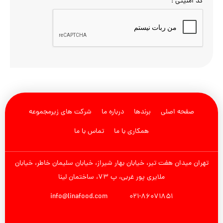
کد امنیتی :
صفحه اصلی
برندها
درباره ما
شرکت های زیرمجموعه
همکاری با ما
تماس با ما
تهران میدان هفت تیر، خیابان بهار شیراز، خیابان سلیمان خاطر، خیابان
ملایری پور غربی، پ 73، ساختمان لینا
info@linafood.com
021-86071851