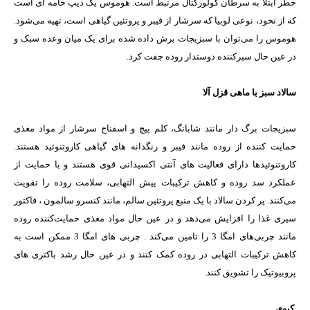
خطر ابتلا به سرطان کولورکتال مرتبط است. هوموس یک دیپ خامه ای است
که از نخود، نوعی لوبیا که سرشار از فیبر و پروتئین گیاهی است، تهیه می‌شود.
هوموس را می‌توان با سبزیجات برش داده شده برای یک میان وعده سبک و
در عین حال سیرکننده دوستدار روده جفت کرد.
سالاد سبز با ماهی قزل آلا
سبزیجات برگ دار مانند شابانگ، کلم پیچ و اسفناج سرشار از مواد مغذی
حمایت کننده از روده مانند فیبر و رنگدانه های گیاهی کاروتنوئید هستند.
کاروتنوئیدها دارای فعالیت های آنتی اکسیدانی قوی هستند و با حمایت از
عملکرد سد روده و کاهش ترکیبات پیش التهابی، سلامت روده را تقویت
می‌کنند. پر کردن سالاد با یک منبع پروتئین سالم، مانند کنسرو سالمون ، فاکتور
سیری غذا را افزایش می‌دهد و در عین حال مواد مغذی حمایت‌کننده روده
مانند چربی‌های امگا 3 را تامین می‌کند . چربی های امگا 3 ممکن است به
کاهش ترکیبات التهابی در روده کمک کنند و در عین حال رشد باکتری های
پروبیوتیک را تشویق کنند.
کیوی