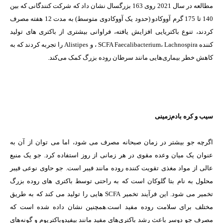
مطالعه در سال 2021 روی 163 بزرگسال نشان داد که شرکت کنندگانی که بین
140 تا 175 گرم آووکادو (حدود یک آووکادوی متوسط) به مدت 12 هفته مصرف
کردند، تنوع باکتریایی افزایش یافته، فراوانی بیشتری از باکتری های تولید
کننده SCFA Faecalibacterium، Lachnospira ، و Alistipes را تجربه کردند که به
کاهش خطر بیماری‌هایی مانند سرطان روده بزرگ کمک می‌کند.
سیب و کره بادم‌زمینی
اگرچه جو بیشتر در زمان صبحانه مصرف می شود، اما می توان از آن به
عنوان یک میان وعده مقوی در هر زمانی از روز استفاده کرد. جو یک منبع
عالی از مواد مغذی تقویت کننده روده مانند فیبر است. جو حاوی نوعی فیبر
محلول به نام بتا گلوکان است که به راحتی توسط باکتری های روده بزرگ
تخمیر می شود. این فرآیند تخمیر SCFA هایی را تولید می کند که به طریق
مختلف برای سلامت روده مفید است.همچنین نشان داده شده است که
مصرف جو دوسر باعث رشد باکتری‌های مفید مانند بیفیدوباکتریوم و گونه‌های