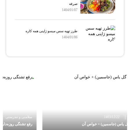
صرفه
1404/01/07
طرز تهیه سس میسو ژاپنی همه کاره
1404/01/06
سلامتی و تندرستی
1403/12/11
رفع تشنگی روزه‌داری در ماه مبارک رمضان