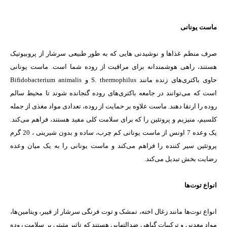
ماست یونانی
صرف منظم غذاها و نوشیدنی هایی که به طور طبیعی سرشار از پروبیوتیک
هستند، راهی هوشمندانه برای مراقبت از روده شما است. ماست یونانی
حاوی باکتری‌های زنده مانند S. thermophilus و Bifidobacterium animalis
است که می‌توانند در جامعه باکتری‌های روده گنجانده شوند تا محیط سالم
روده را ارتقا دهند. ماست علاوه بر حمایت از روده، تعدادی مواد مغذی از جمله
کلسیم، منیزیم و پروتئین را که برای سلامت کلی مفید هستند، فراهم می‌کند.
یک وعده 7 اونس از ماست یونانی کم چرب، ساده و بدون شیرینی ، 20 گرم
پروتئین سیر کننده را فراهم می‌کند و ماست یونانی را به یک میان وعده
رضایت بخش تبدیل می‌کند.
انواع توت‌ها
انواع توت‌ها مانند زغال اخته، تمشک و توت فرنگی سرشار از فیبر، ویتامین‌ها،
مواد معدنی و ترکیبات گیاهی ضدالتهابی هستند که تاثیر مثبتی بر سلامت روده