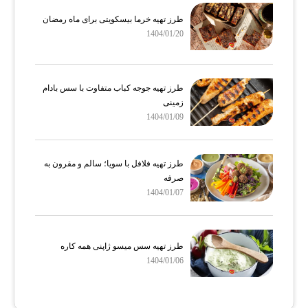
طرز تهیه خرما بیسکویتی برای ماه رمضان
1404/01/20
طرز تهیه جوجه کباب متفاوت با سس بادام
زمینی
1404/01/09
طرز تهیه فلافل با سویا؛ سالم و مقرون‌ به
صرفه
1404/01/07
طرز تهیه سس میسو ژاپنی همه کاره
1404/01/06